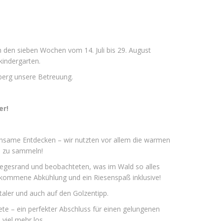
 den sieben Wochen vom 14. Juli bis 29. August
kindergarten.
berg unsere Betreuung.
er!
nsame Entdecken – wir nutzten vor allem die warmen
e zu sammeln!
Wegesrand und beobachteten, was im Wald so alles
llkommene Abkühlung und ein Riesenspaß inklusive!
taler und auch auf den Golzentipp.
ete – ein perfekter Abschluss für einen gelungenen
 viel mehr los …