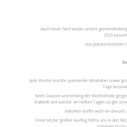
Auch heuer fand wieder unsere gemeindeübergre
2025 besucht
Aus platztechnischen 
De
Jede Woche brachte spannende Aktivitäten sowie gr
Tage besonde
Beim Stausee und entlang der Wichtelmeile ginge
krabbelt und wächst. An heißen Tagen sorgte unse
Natürlich durfte auch ein Besuch 
Unser letzter großer Ausflug führte uns in den Wi
Sommer! Doch da