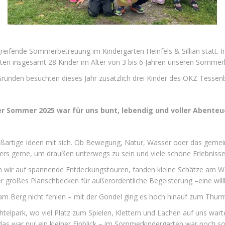
ifende Sommerbetreuung im Kindergarten Heinfels & Sillian statt. In
en insgesamt 28 Kinder im Alter von 3 bis 6 Jahren unseren Sommer
Gründen besuchten dieses Jahr zusätzlich drei Kinder des OKZ Tessen
r Sommer 2025 war für uns bunt, lebendig und voller Abenteu
oßartige Ideen mit sich. Ob Bewegung, Natur, Wasser oder das gemei
rs gerne, um draußen unterwegs zu sein und viele schöne Erlebniss
n wir auf spannende Entdeckungstouren, fanden kleine Schätze am 
r großes Planschbecken für außerordentliche Begeisterung –eine wi
am Berg nicht fehlen – mit der Gondel ging es hoch hinauf zum Thurn
chtelpark, wo viel Platz zum Spielen, Klettern und Lachen auf uns wart
s war nur ein kleiner Einblick – im Sommerkindergarten war noch so